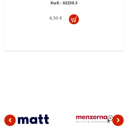
Κωδ.:
02230.3
6,50 €