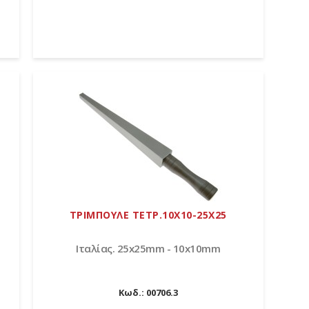
ΤΡΙΜΠΟΥΛΕ ΤΕΤΡ.10Χ10-25Χ25
Ιταλίας. 25x25mm - 10x10mm
Κωδ.:
00706.3