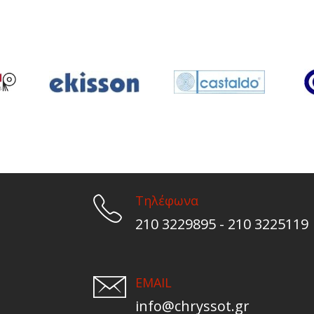
Τηλέφωνα
210 3229895 - 210 3225119
EMAIL
info@chryssot.gr