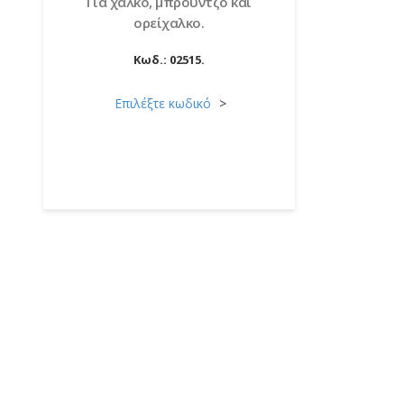
Για χαλκό, μπρούντζο και
ορείχαλκο.
Κωδ.:
02515.
Επιλέξτε κωδικό