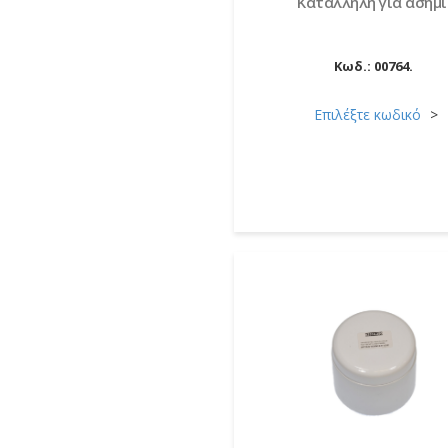
Κατάλληλη για ασήμι
Κωδ.:
00764.
Επιλέξτε κωδικό