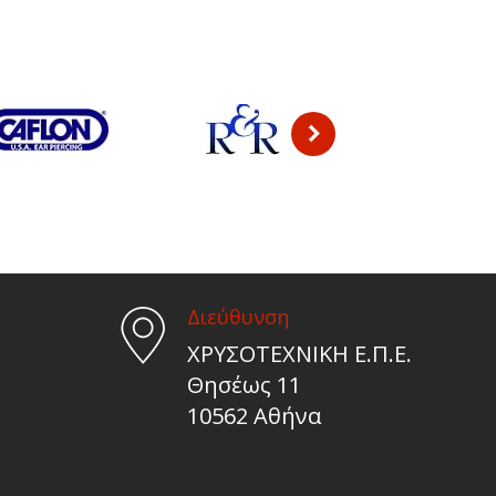
Διεύθυνση
ΧΡΥΣΟΤΕΧΝΙΚΗ Ε.Π.Ε.
Θησέως 11
10562 Αθήνα