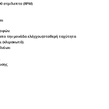
0 στρ/λεπτο (RPM)
mm
ροφών.
απο την μονάδα ελέγχου(σταθερή ταχύτητα
ι (κλιμακωτά).
λείων.
.
ωσης