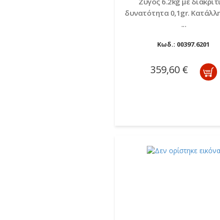
Zυγός 6.2kg με διακριτ
δυνατότητα 0,1gr. Κατάλλη
...
Κωδ.:
00397.6201
359,60 €