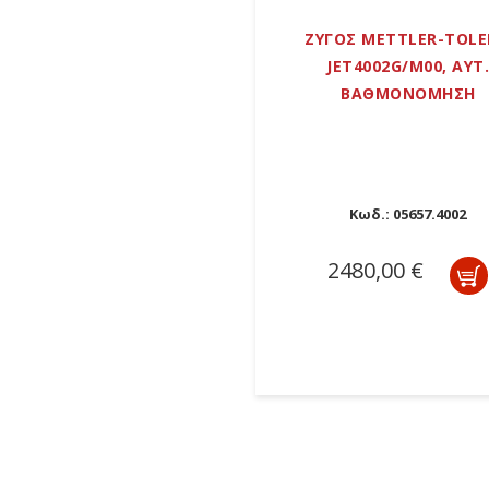
ΖΥΓΟΣ METTLER-TOL
JET4002G/M00, ΑΥΤ
ΒΑΘΜΟΝΟΜΗΣΗ
Κωδ.:
05657.4002
2480,00 €