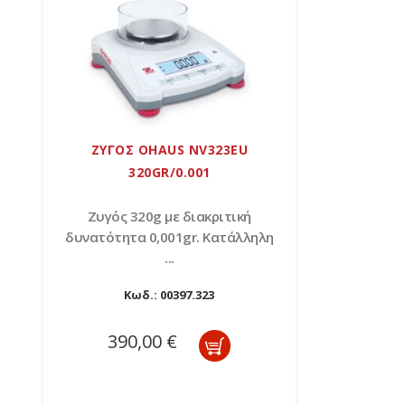
ΖΥΓΟΣ OHAUS NV323EU
320GR/0.001
Zυγός 320g με διακριτική
δυνατότητα 0,001gr. Κατάλληλη
...
Κωδ.:
00397.323
390,00 €