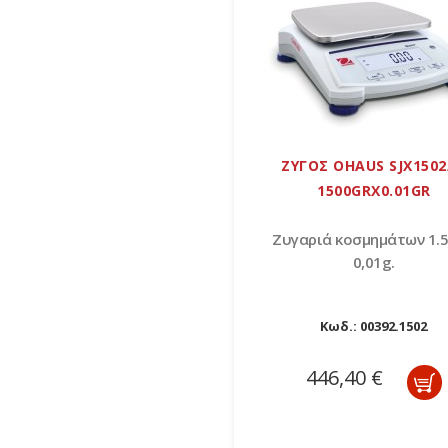
ΖΥΓΟΣ OHAUS SJX1502
1500GRX0.01GR
Ζυγαριά κοσμημάτων 1.5
0,01g.
Κωδ.:
00392.1502
446,40 €