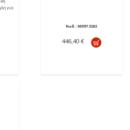
ική
λη για
Κωδ.:
00397.3202
446,40 €