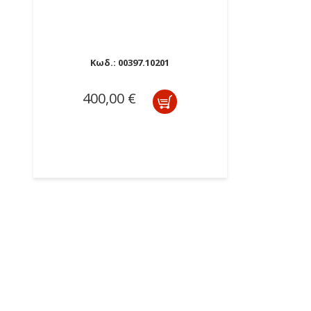
Κωδ.:
00397.10201
400,00 €