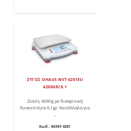
ΖΥΓΟΣ OHAUS NVT4201EU
4200GR/0.1
Zυγός 4200g με διακριτική
δυνατότητα 0,1gr. Κατάλληλη για
...
Κωδ.:
00397.4201