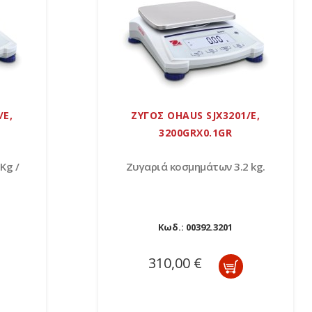
/Ε,
ΖΥΓΟΣ OHAUS SJX3201/Ε,
3200GRX0.1GR
Kg /
Ζυγαριά κοσμημάτων 3.2 kg.
Κωδ.:
00392.3201
310,00 €