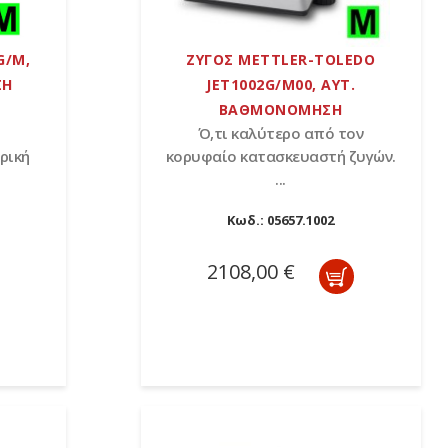
G/M,
ΖΥΓΟΣ METTLER-TOLEDO
ΣΗ
JET1002G/M00, ΑΥΤ.
ΒΑΘΜΟΝΟΜΗΣΗ
Ό,τι καλύτερο από τον
ρική
κορυφαίο κατασκευαστή ζυγών.
...
Κωδ.:
05657.1002
2108,00 €