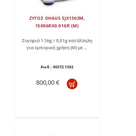
ΖΥΓΟΣ OHAUS SJX1502M,
1500GRX0.01GR (M)
Ζυγαριά 1.5kg / 0,01g κατάλληλη
για εμπορική χρήση (Μ) με ...
Κωδ.:
00372.1502
800,00 €