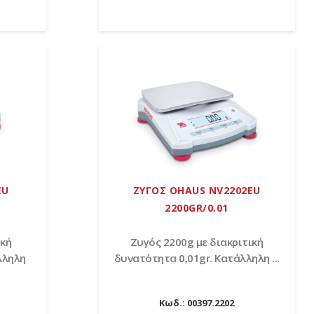
EU
ΖΥΓΟΣ OHAUS NV2202EU
2200GR/0.01
ική
Zυγός 2200g με διακριτική
λληλη
δυνατότητα 0,01gr. Κατάλληλη ...
Κωδ.:
00397.2202