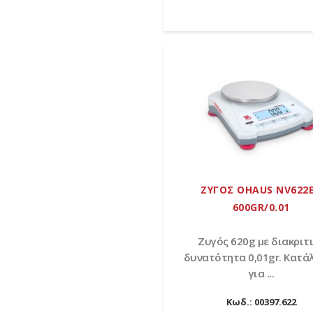
ΖΥΓΟΣ OHAUS NV622
600GR/0.01
Zυγός 620g με διακριτ
δυνατότητα 0,01gr. Κατά
για ...
Κωδ.:
00397.622