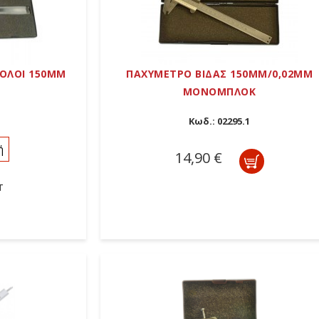
ΟΛΟΙ 150MM
ΠΑΧΥΜΕΤΡΟ ΒΙΔΑΣ 150MM/0,02MM
ΜΟΝΟΜΠΛΟΚ
Κωδ.:
02295.1
ή
14,90 €
T